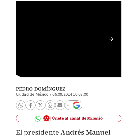
El pres
Quinta
PEDRO DOMÍNGUEZ
Ciudad de México
/
06.08.2024 10:08:00
Únete al canal de Milenio
El presidente
Andrés Manuel