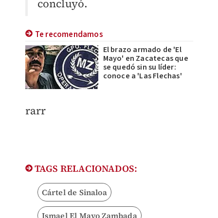
concluyó.
Te recomendamos
El brazo armado de 'El
Mayo' en Zacatecas que
se quedó sin su líder:
conoce a 'Las Flechas'
rarr
TAGS RELACIONADOS:
Cártel de Sinaloa
Ismael El Mayo Zambada