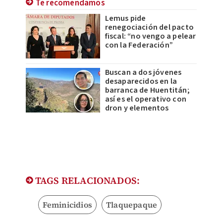
Te recomendamos
Lemus pide
renegociación del pacto
fiscal: “no vengo a pelear
con la Federación”
Buscan a dos jóvenes
desaparecidos en la
barranca de Huentitán;
así es el operativo con
dron y elementos
TAGS RELACIONADOS:
Feminicidios
Tlaquepaque