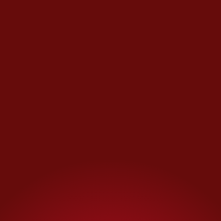
temor: durante 2025, la
extorsión en Tamaulipas creció
38% con respecto al año
anterior. En solo diez meses se
superaron las denuncias de
2024, alcanzando 108 casos
oficiales. Los
comerciantes de
Matamoros
han denunciado
incluso el cobro de piso por la
venta de materiales de
construcción.
El
halconeo
digital ofrece
ventajas insuperables para el