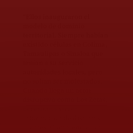
“Ellos inauguraron el
modelo de dominio
territorial. Siempre habían
existido células en Colima,
Tamaulipas o Sinaloa que
tenían a su servicio
autoridades locales, pero
no solían ser molestados.
Cuando llega un actor
disruptivo como Los Zetas,
necesitan extraer
información de distintas
fuentes. Comprendieron