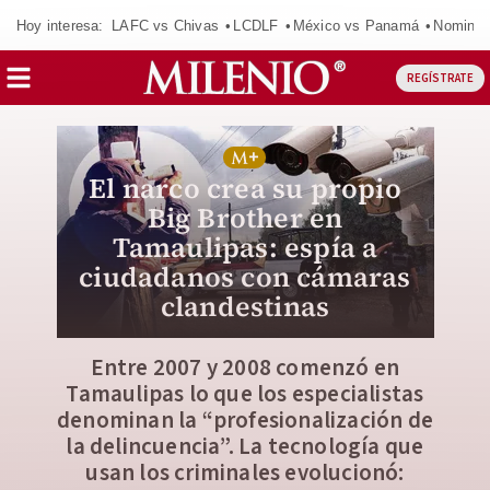
Hoy interesa:
LAFC vs Chivas
LCDLF
México vs Panamá
Nomina
REGÍSTRATE
El narco crea su propio
Big Brother en
Tamaulipas: espía a
ciudadanos con cámaras
clandestinas
Entre 2007 y 2008 comenzó en
Tamaulipas lo que los especialistas
denominan la “profesionalización de
la delincuencia”. La tecnología que
usan los criminales evolucionó: