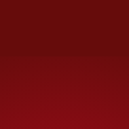
ahora al
Chapo Isidro
en el
norte de Sinaloa y a
Ismael
Guzmán Loera
El Guano
, que
controla zonas de Culiacán.