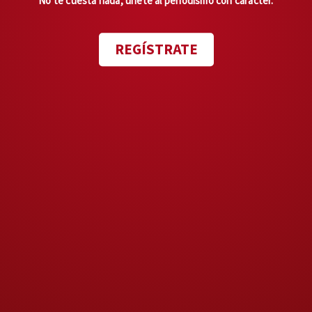
No te cuesta nada, únete al periodismo con carácter.
pérdidas millonarias. Y que se
manifiestan aún con continuos
REGÍSTRATE
bloqueos de carreteras,
incendios y balaceras. Una
tragedia sin precedentes
ante
las cifras de asesinatos y
personas desaparecidas,
sobresaliendo la muerte de 57
niños, víctimas colaterales de
“chapitos” y “mayos”.
Para reportar el impacto de esta
cruenta guerra recorrimos
ciudades y regiones de Sinaloa,