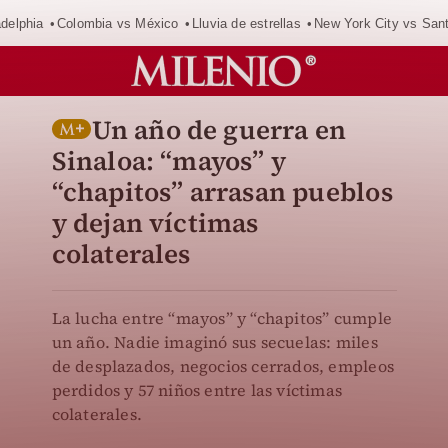
adelphia
Colombia vs México
Lluvia de estrellas
New York City vs San
Un año de guerra en
Sinaloa: “mayos” y
“chapitos” arrasan pueblos
y dejan víctimas
colaterales
La lucha entre “mayos” y “chapitos” cumple
un año. Nadie imaginó sus secuelas: miles
de desplazados, negocios cerrados, empleos
perdidos y 57 niños entre las víctimas
colaterales.