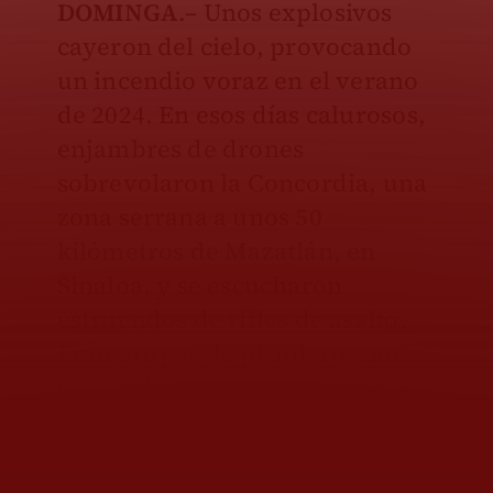
DOMINGA
.– Unos explosivos
cayeron del cielo, provocando
un incendio voraz en el verano
de 2024. En esos días calurosos,
enjambres de drones
sobrevolaron la Concordia, una
zona serrana a unos 50
kilómetros de Mazatlán, en
Sinaloa, y se escucharon
estruendos de rifles de asalto.
Eran grupos de pistoleros que
se desplazaban en camionetas
cuatro por cuatro, lanzando
amenazas, incendiando casas.
Unas 600 familias tuvieron que