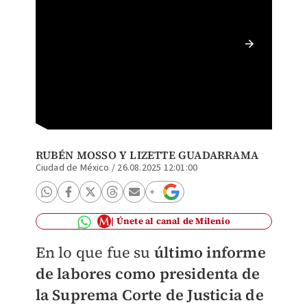
Norma P
de la N
RUBÉN MOSSO
Y
LIZETTE GUADARRAMA
Ciudad de México
/
26.08.2025 12:01:00
Únete al canal de Milenio
En lo que fue su
último informe
de labores como presidenta de
la Suprema Corte de Justicia de