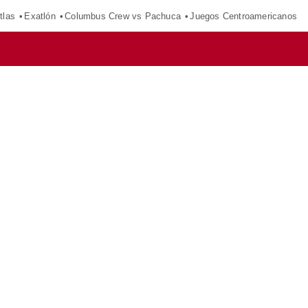
tlas
Exatlón
Columbus Crew vs Pachuca
Juegos Centroamericanos