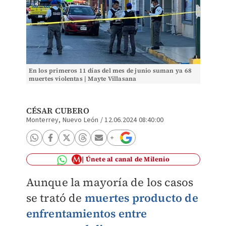
En los primeros 11 días del mes de junio suman ya 68
muertes violentas | Mayte Villasana
CÉSAR CUBERO
Monterrey, Nuevo León
/
12.06.2024 08:40:00
Únete al canal de Milenio
Aunque la mayoría de los casos
se trató de
muertes producto de
enfrentamientos entre