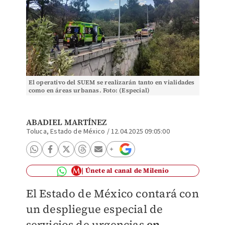
El operativo del SUEM se realizarán tanto en vialidades
como en áreas urbanas. Foto: (Especial)
ABADIEL MARTÍNEZ
Toluca, Estado de México
/
12.04.2025 09:05:00
Únete al canal de Milenio
El Estado de México contará con
un despliegue especial de
servicios de urgencias
en