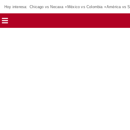
Hoy interesa:
Chicago vs Necaxa
México vs Colombia
América vs S