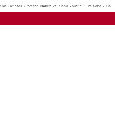
e los Famosos
Portland Timbers vs Puebla
Austin FC vs Xolos
Juego