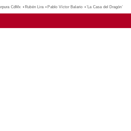
púrpura CdMx
Rubén Lira
Pablo Víctor Balario
‘La Casa del Dragón’