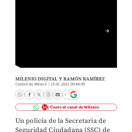
El poli
Ramíre
MILENIO DIGITAL
Y RAMÓN RAMÍREZ
Ciudad de México
/
25.01.2022 09:44:09
Únete al canal de Milenio
Un policía de la Secretaría de
Seguridad Ciudadana (SSC) de