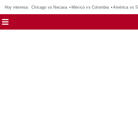
Hoy interesa:
Chicago vs Necaxa
México vs Colombia
América vs S