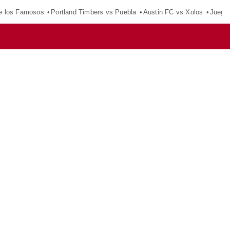
e los Famosos
Portland Timbers vs Puebla
Austin FC vs Xolos
Juego