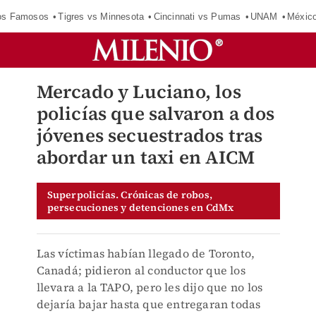
los Famosos
Tigres vs Minnesota
Cincinnati vs Pumas
UNAM
Méxic
Mercado y Luciano, los
policías que salvaron a dos
jóvenes secuestrados tras
abordar un taxi en AICM
Superpolicías. Crónicas de robos,
persecuciones y detenciones en CdMx
Las víctimas habían llegado de Toronto,
Canadá; pidieron al conductor que los
llevara a la TAPO, pero les dijo que no los
dejaría bajar hasta que entregaran todas