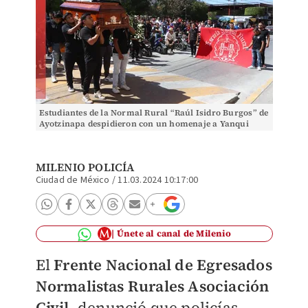
Estudiantes de la Normal Rural “Raúl Isidro Burgos” de
Ayotzinapa despidieron con un homenaje a Yanqui
Kothan Gómez Peralta | (Cuartoscuro)
MILENIO POLICÍA
Ciudad de México
/
11.03.2024 10:17:00
Únete al canal de Milenio
El
Frente Nacional de Egresados
Normalistas Rurales Asociación
Civil
, denunció que policías