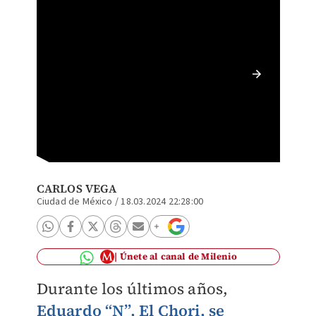
Detenci
Tepito 
CARLOS VEGA
Ciudad de México
/
18.03.2024 22:28:00
Únete al canal de Milenio
Durante los últimos años,
Eduardo “N”, El Chori, se