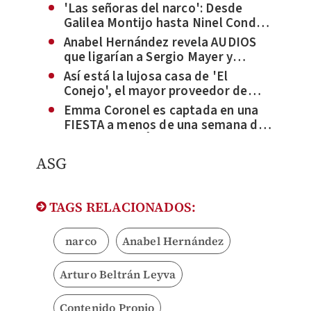
'Las señoras del narco': Desde
Galilea Montijo hasta Ninel Conde,
ellas son las famosas relacionadas
Anabel Hernández revela AUDIOS
a Beltrán Leyva
que ligarían a Sergio Mayer y
Galilea Montijo con Beltrán Leyva
Así está la lujosa casa de 'El
Conejo', el mayor proveedor de
drogas de los Beltrán Leyva
Emma Coronel es captada en una
FIESTA a menos de una semana de
salir de PRISIÓN | VIDEO
ASG
TAGS RELACIONADOS:
narco
Anabel Hernández
Arturo Beltrán Leyva
Contenido Propio