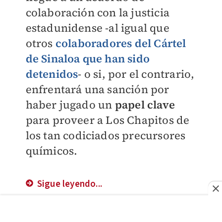
colaboración con la justicia
estadunidense -al igual que
otros
colaboradores del Cártel
de Sinaloa que han sido
detenidos
- o si, por el contrario,
enfrentará una sanción por
haber jugado un
papel clave
para proveer a Los Chapitos de
los tan codiciados precursores
químicos.
Sigue leyendo...
‘Los Chapitos’ y el factor clave que
representan para las elecciones de
2024 en EU