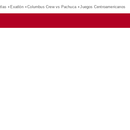
tlas
Exatlón
Columbus Crew vs Pachuca
Juegos Centroamericanos