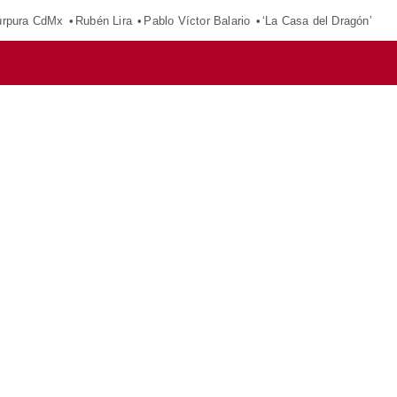
púrpura CdMx
Rubén Lira
Pablo Víctor Balario
‘La Casa del Dragón’