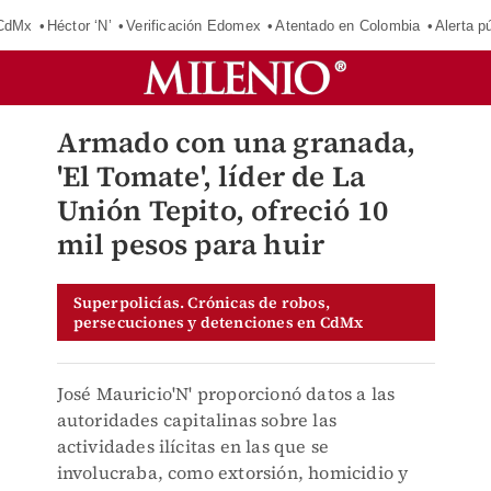
 CdMx
Héctor ‘N’
Verificación Edomex
Atentado en Colombia
Alerta 
Armado con una granada,
'El Tomate', líder de La
Unión Tepito, ofreció 10
mil pesos para huir
Superpolicías. Crónicas de robos,
persecuciones y detenciones en CdMx
José Mauricio'N' proporcionó datos a las
autoridades capitalinas sobre las
actividades ilícitas en las que se
involucraba, como extorsión, homicidio y