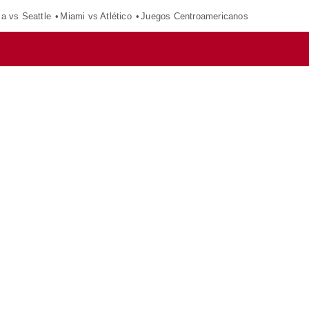
ca vs Seattle
Miami vs Atlético
Juegos Centroamericanos