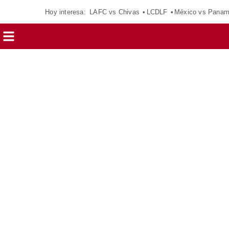
Hoy interesa:
LAFC vs Chivas
LCDLF
México vs Pana