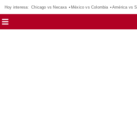
Hoy interesa:
Chicago vs Necaxa
México vs Colombia
América vs S