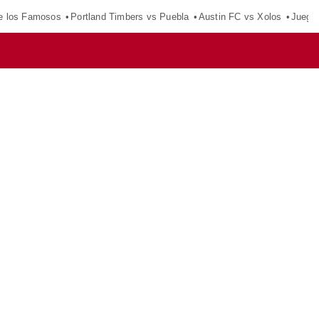
e los Famosos
Portland Timbers vs Puebla
Austin FC vs Xolos
Juego