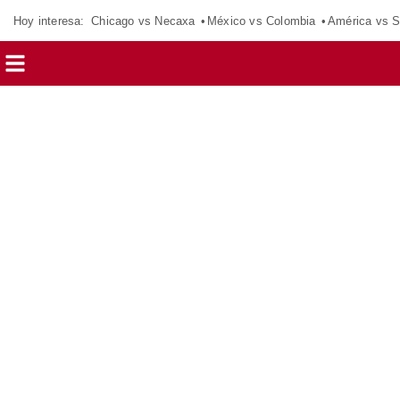
Hoy interesa:
Chicago vs Necaxa
México vs Colombia
América vs S