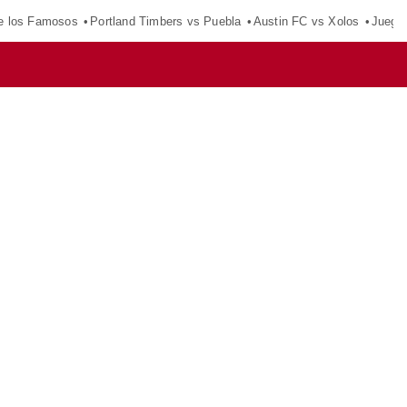
e los Famosos
Portland Timbers vs Puebla
Austin FC vs Xolos
Juego