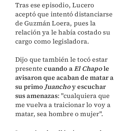
Tras ese episodio, Lucero
aceptó que i
ntentó distanciarse
de Guzmán Loera, pues la
relación ya le había costado su
cargo
como legisladora.
Dijo que también le tocó estar
presente
cuando a
El Chapo
le
avisaron que acaban de matar a
su primo
Juancho
y escuchar
sus amenazas
: "cualquiera que
me vuelva a traicionar lo voy a
matar, sea hombre o mujer".