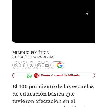
Rubén R
eléctri
Especia
MILENIO POLÍTICA
Sinaloa.
/
17.02.2025 19:04:00
Únete al canal de Milenio
El
100 por ciento de las escuelas
de educación básica
que
tuvieron afectación en el