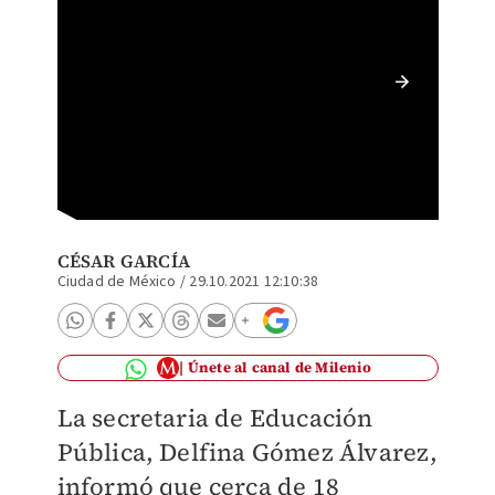
Delfina
Especia
CÉSAR GARCÍA
Ciudad de México
/
29.10.2021 12:10:38
Únete al canal de Milenio
La secretaria de Educación
Pública, Delfina Gómez Álvarez,
informó que cerca de 18