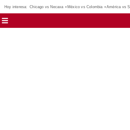
Hoy interesa:
Chicago vs Necaxa
México vs Colombia
América vs S