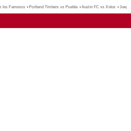
e los Famosos
Portland Timbers vs Puebla
Austin FC vs Xolos
Juego