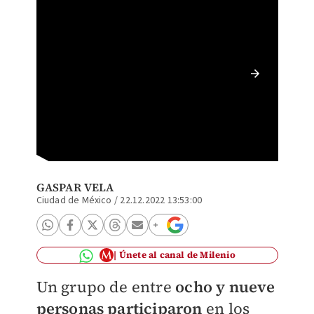
Los cue
encontr
Twitter
GASPAR VELA
Ciudad de México
/
22.12.2022 13:53:00
Únete al canal de Milenio
Un grupo de entre
ocho y nueve
personas participaron
en los