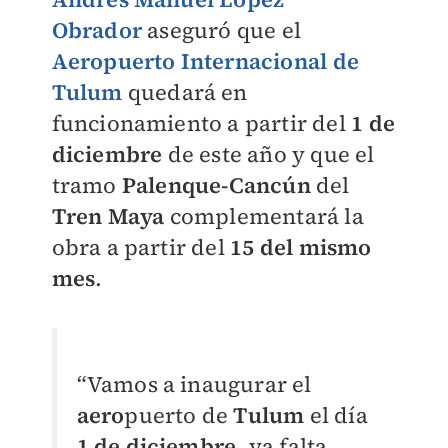
Obrador
aseguró que el
Aeropuerto Internacional de
Tulum
quedará en
funcionamiento a partir del
1 de
diciembre
de este año y que el
tramo
Palenque-Cancún
del
Tren Maya
complementará la
obra a partir del
15 del mismo
mes
.
“Vamos a inaugurar el
a
ero
puerto de
Tulum
el día
1 de diciembre
, ya falta