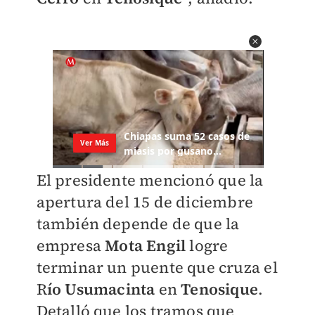
El presidente mencionó que la
apertura del 15 de diciembre
también depende de que la
empresa
Mota Engil
logre
terminar un puente que cruza el
R
ío Usumacinta
en
Tenosique
.
Detalló que los tramos que