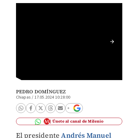
AMLO bu
19 de m
PEDRO DOMÍNGUEZ
Chiapas
/
17.05.2024 10:28:00
Únete al canal de Milenio
El presidente
Andrés Manuel