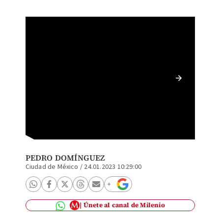
AMLO bu
| Cuart
PEDRO DOMÍNGUEZ
Ciudad de México
/
24.01.2023 10:29:00
Únete al canal de Milenio