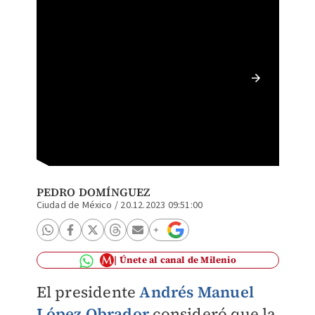
AMLO di
casos d
PEDRO DOMÍNGUEZ
Ciudad de México
/
20.12.2023 09:51:00
Únete al canal de Milenio
El presidente
Andrés Manuel
López Obrador
consideró que la