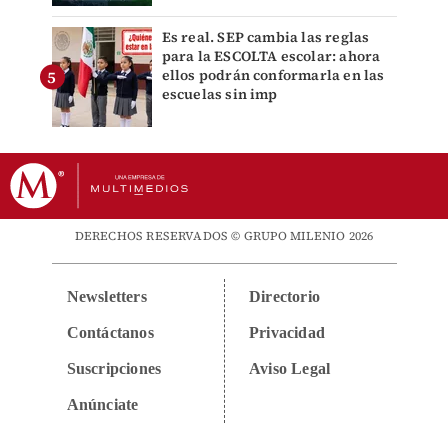
Es real. SEP cambia las reglas
para la ESCOLTA escolar: ahora
ellos podrán conformarla en las
escuelas sin imp
DERECHOS RESERVADOS © GRUPO MILENIO 2026
Newsletters
Directorio
Contáctanos
Privacidad
Suscripciones
Aviso Legal
Anúnciate