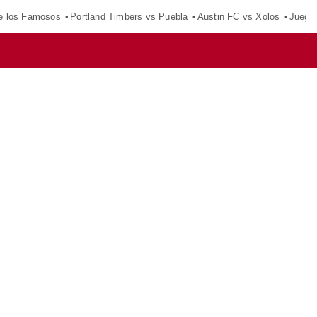
e los Famosos
Portland Timbers vs Puebla
Austin FC vs Xolos
Juego