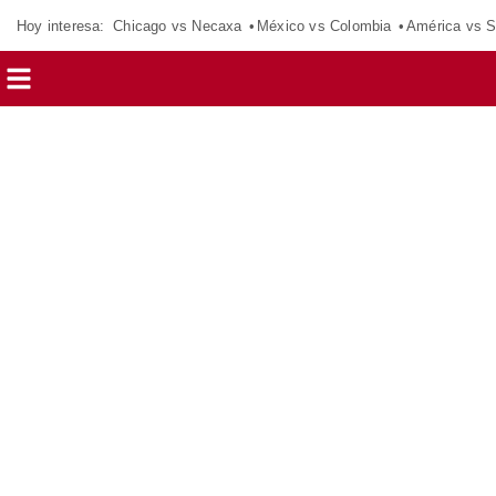
Hoy interesa:
Chicago vs Necaxa
México vs Colombia
América vs S