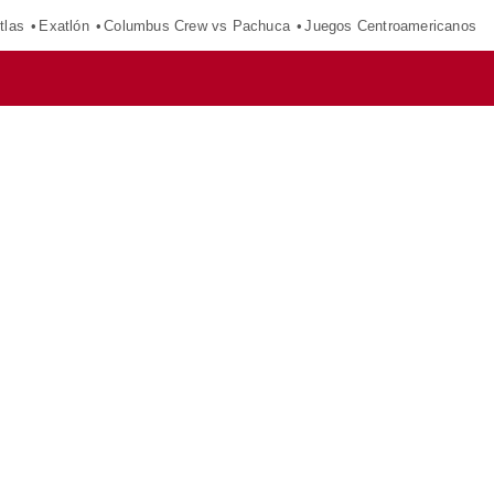
tlas
Exatlón
Columbus Crew vs Pachuca
Juegos Centroamericanos