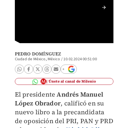
El pres
mexican
PEDRO DOMÍNGUEZ
Ciudad de México, México
/
10.02.2024 00:51:00
Únete al canal de Milenio
El presidente
Andrés Manuel
López Obrador
, calificó en su
nuevo libro a la precandidata
de oposición del PRI, PAN y PRD