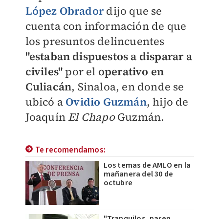
López Obrador
dijo que se
cuenta con información de que
los presuntos delincuentes
"estaban dispuestos a disparar a
civiles"
por el
operativo en
Culiacán
, Sinaloa, en donde se
ubicó a
Ovidio Guzmán
, hijo de
Joaquín
El Chapo
Guzmán.
Te recomendamos:
Los temas de AMLO en la
mañanera del 30 de
octubre
"Tranquilos, paren