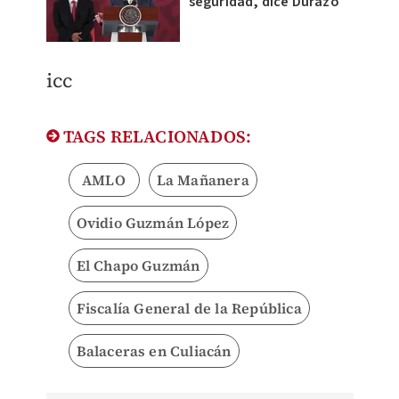
seguridad, dice Durazo
icc
TAGS RELACIONADOS:
AMLO
La Mañanera
Ovidio Guzmán López
El Chapo Guzmán
Fiscalía General de la República
Balaceras en Culiacán