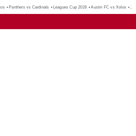
tos
Panthers vs Cardinals
Leagues Cup 2026
Austin FC vs Xolos
Ju