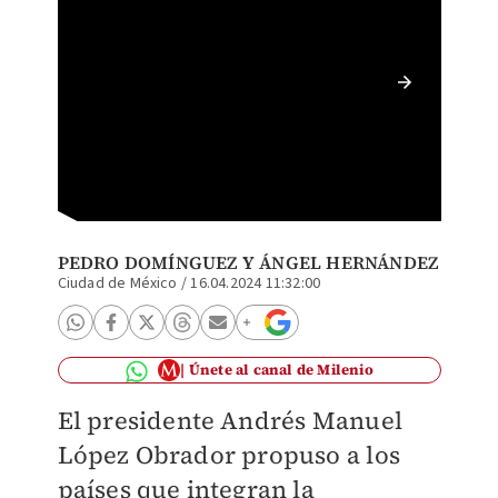
El mand
de jefes
PEDRO DOMÍNGUEZ
Y
ÁNGEL HERNÁNDEZ
Ciudad de México
/
16.04.2024 11:32:00
Únete al canal de Milenio
El presidente Andrés Manuel
López Obrador propuso a los
países que integran la