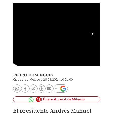
Confere
Palacio
PEDRO DOMÍNGUEZ
Ciudad de México
/
29.08.2024 10:21:00
Únete al canal de Milenio
El presidente Andrés Manuel