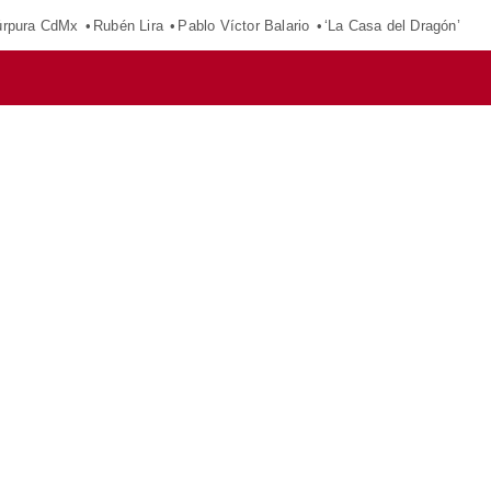
púrpura CdMx
Rubén Lira
Pablo Víctor Balario
‘La Casa del Dragón’