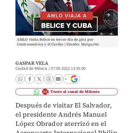
AMLO visita Belice en tercer día de gira por
AMLO vi
Centroamérica y el Caribe | Diseño: Margarita
Centroa
Salmorán
Salmor
GASPAR VELA
Ciudad de México
/
07.05.2022 13:35:00
Únete al canal de Milenio
Después de visitar El Salvador,
e
l presidente Andrés Manuel
López Obrador aterrizó en el
Aeropuerto Internacional Philip