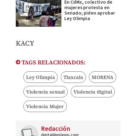
En CdMx, colectivo de
mujeres protesta en
Senado; piden aprobar
Ley Olimpia
KACY
TAGS RELACIONADOS:
Ley Olimpia
Tlaxcala
MORENA
Violencia sexual
Violencia digital
Violencia Mujer
Redacción
digital@milenio.com