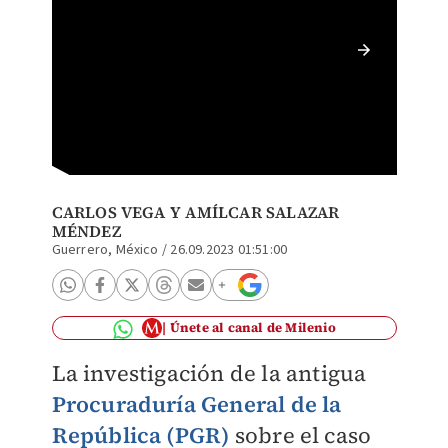
José Án
Mochomo
normali
CARLOS VEGA Y
AMÍLCAR SALAZAR
MÉNDEZ
Guerrero, México
/
26.09.2023 01:51:00
Únete al canal de Milenio
La investigación de la antigua
Procuraduría General de la
República (PGR)
sobre el caso