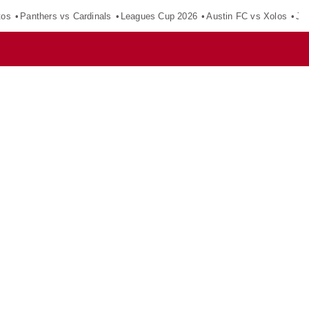
tos
Panthers vs Cardinals
Leagues Cup 2026
Austin FC vs Xolos
Ju