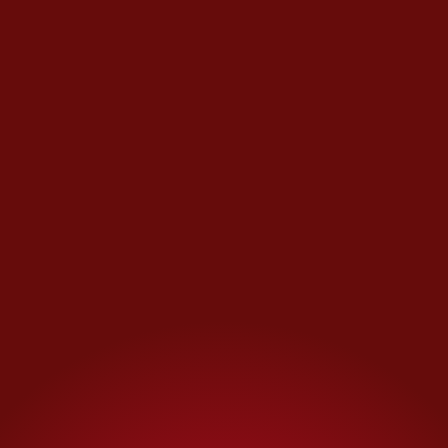
control del jefe de plaza
El
Barbas
del
Cártel Jalisco Nueva
Generación
; Zinapécuaro está
bajo disputa del grupo liderado
por
El Primo
o
Comandante X
y
el resto bajo asedio de
La Nueva
Familia Michoacana.