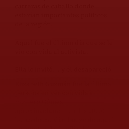
carreras de caballo donde
estarían importantes políticos
de la región.
Aquel fue el último día que se le
vio con vida al activista.
Ella lo invitó… y él desapareció
Elizabeth Guzmán
fue la última
persona en ver con vida a
Homero Gómez
aproximadamente a las 20:00
horas de ese día. Luego de aquel
encuentro, la familia del