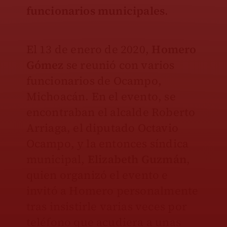
funcionarios municipales
.
El 13 de enero de 2020,
Homero
Gómez
se reunió con varios
funcionarios de Ocampo,
Michoacán. En el evento, se
encontraban el alcalde Roberto
Arriaga, el diputado Octavio
Ocampo, y la entonces síndica
municipal,
Elizabeth Guzmán
,
quien organizó el evento e
invitó a Homero personalmente
tras insistirle varias veces por
teléfono que acudiera a unas