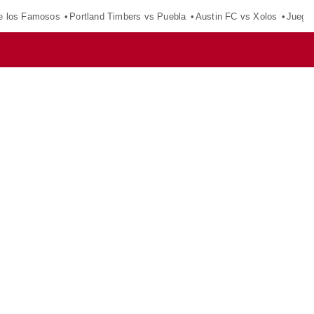
e los Famosos
Portland Timbers vs Puebla
Austin FC vs Xolos
Juego