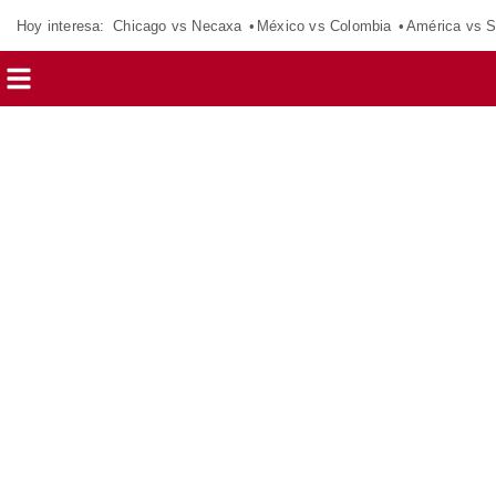
Hoy interesa:
Chicago vs Necaxa
México vs Colombia
América vs S