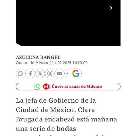
Bodas c
AZUCENA RANGEL
Ciudad de México
/
14.02.2025 14:23:00
Únete al canal de Milenio
La jefa de Gobierno de la
Ciudad de México, Clara
Brugada encabezó está mañana
una serie de
bodas