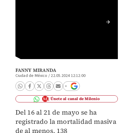
Un vete
rescata
altas en
FANNY MIRANDA
Ciudad de México
/
22.05.2024 12:12:00
Únete al canal de Milenio
Del 16 al 21 de mayo se ha
registrado la mortalidad masiva
de al menos, 138