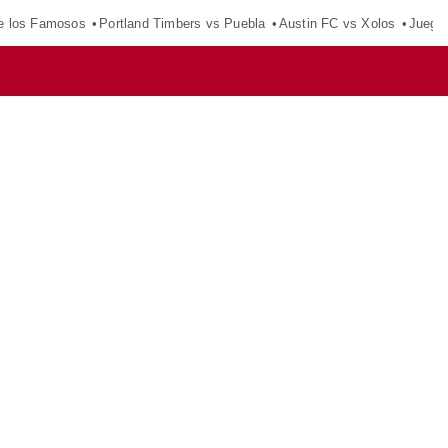
e los Famosos
Portland Timbers vs Puebla
Austin FC vs Xolos
Juego