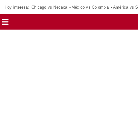
Hoy interesa:
Chicago vs Necaxa
México vs Colombia
América vs S