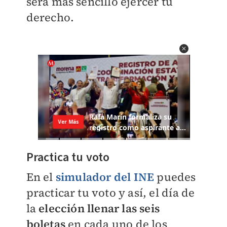
será más sencillo ejercer tu
derecho.
Practica tu voto
En el
simulador del INE
puedes
practicar tu voto y así, el día de
la
elección llenar las seis
boletas
en cada uno de los