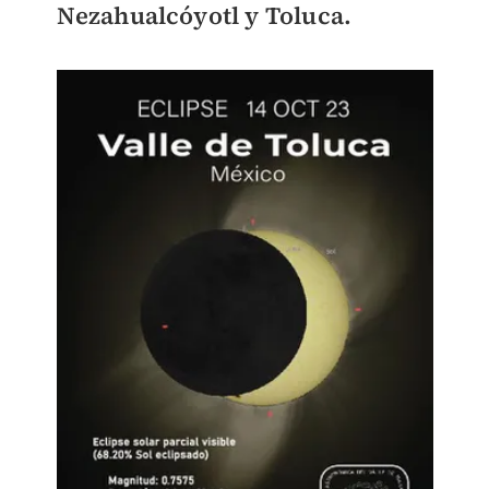
Nezahualcóyotl y Toluca.