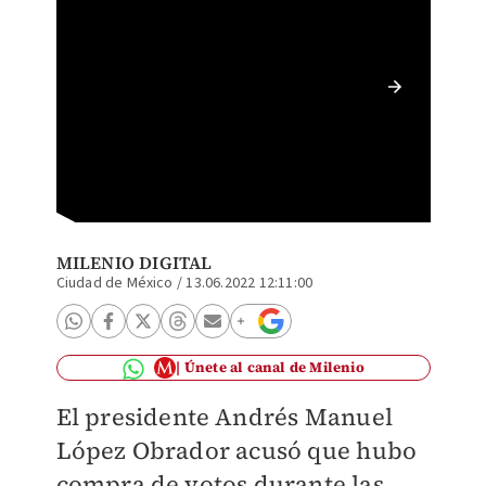
La Maña
de Pala
MILENIO DIGITAL
Ciudad de México
/
13.06.2022 12:11:00
Únete al canal de Milenio
El presidente Andrés Manuel
López Obrador acusó que hubo
compra de votos durante las