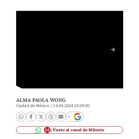
Agua co
(Rober
ALMA PAOLA WONG
Ciudad de México
/
14.04.2024 16:29:00
Únete al canal de Milenio