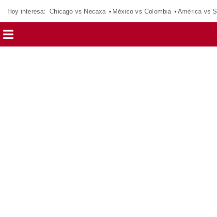
Hoy interesa:
Chicago vs Necaxa
México vs Colombia
América vs S