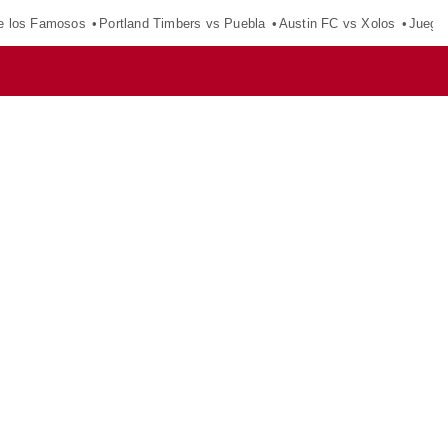
e los Famosos
Portland Timbers vs Puebla
Austin FC vs Xolos
Juego